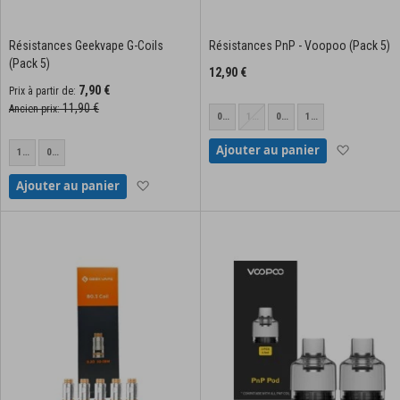
Résistances Geekvape G-Coils
Résistances PnP - Voopoo (Pack 5)
(Pack 5)
12,90 €
7,90 €
Prix à partir de
11,90 €
Ancien prix
0.3
1.0
0.8
1.2
ohm
ohm
ohms/TM2
ohms/TR1
Ajouter à
Ajouter au panier
1.2
0.6
/
/PnP
ohm
ohm
PnP
R2
Ajouter à la liste d'achats
Ajouter au panier
VM1