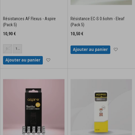
Résistances AF Flexus - Aspire
Résistance EC-S 0.6ohm - Eleaf
(Pack 5)
(Pack 5)
10,90 €
10,50 €
0.6
1.0
Ajouter à
Ajouter au panier
ohm
ohm
Ajouter à la liste d'achats
Ajouter au panier