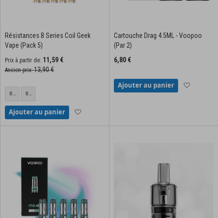
Résistances B Series Coil Geek
Cartouche Drag 4.5ML - Voopoo
Vape (Pack 5)
(Par 2)
11,59 €
6,80 €
Prix à partir de
13,90 €
Ancien prix
Ajouter à
Ajouter au panier
0.6
0.3
ohm
ohm
Ajouter à la liste d'achats
Ajouter au panier