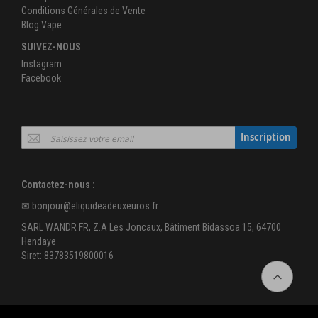
Conditions Générales de Vente
Blog Vape
SUIVEZ-NOUS
Instagram
Facebook
Inscription
Inscription
à
notre
newsletter
Contactez-nous :
:
✉
bonjour@eliquideadeuxeuros.fr
SARL WANDR FR, Z.A Les Joncaux, Bâtiment Bidassoa 15, 64700
Hendaye
Siret: 83783519800016