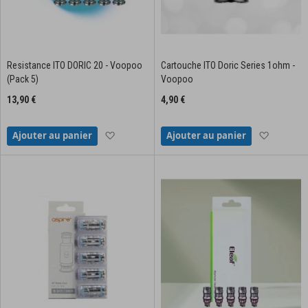
Resistance ITO DORIC 20 - Voopoo
Cartouche ITO Doric Series 1ohm -
(Pack 5)
Voopoo
13,90 €
4,90 €
Ajouter à la liste d'achats
Ajouter à
Ajouter au panier
Ajouter au panier