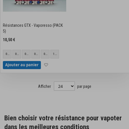
Résistances GTX - Vaporesso (PACK
5)
10,50 €
0.4
0.2
0.8
0.15
0.6
1.2
ohm/GTX
ohm/GTX
ohm/GTX
ohm/GTX
ohm/GTX
ohm/GTX
Ajouter à la liste d'achats
Ajouter au panier
Mesh
Mesh
Mesh
Mesh
Mesh
Mesh
Afficher
par page
Bien choisir votre résistance pour vapoter
dans les meilleures conditions