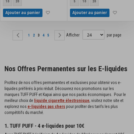
10
20
5
10
20
Ajouter à la liste d'achats
Ajouter à
Ajouter au panier
Ajouter au panier
Page
Afficher
par page
Page
Précédent
Page
Page
Vous lisez actuellement la page
Page
Page
Page
Suivant
1
2
3
4
5
Nos Offres Permanentes sur les E-liquides
Profitez de nos offres permanentes et exclusives pour obtenir vos e-
liquides préférés à prix réduit. Découvrez nos promotions sur les
marques TUFF PUFF et Kapai ainsi que nos packs économiques. Pour le
meilleur choix de
liquide cigarette électronique
, visitez notre site et
explorez nos
e-liquides pas chers
pour profiter des tarifs les plus
compétitifs du marché.
1. TUFF PUFF - 4 e-liquides pour 10€