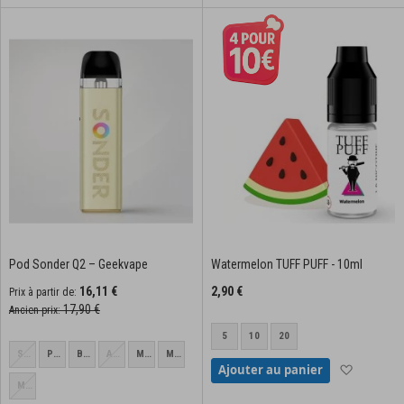
Pod Sonder Q2 – Geekvape
Watermelon TUFF PUFF - 10ml
16,11 €
2,90 €
Prix à partir de
17,90 €
Ancien prix
5
10
20
Sakura
Purple
Burgundy
Apricot
Misty
Mocha
Ajouter à
Ajouter au panier
Pink
Red
Yellow
Blue
Gold
Midnight
Black