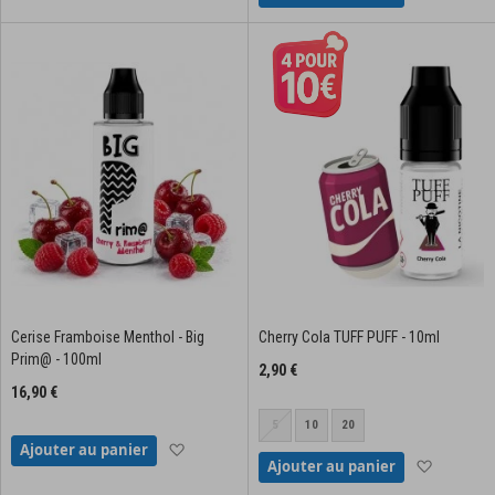
Cerise Framboise Menthol - Big
Cherry Cola TUFF PUFF - 10ml
Prim@ - 100ml
2,90 €
16,90 €
5
10
20
Ajouter à la liste d'achats
Ajouter au panier
Ajouter à
Ajouter au panier