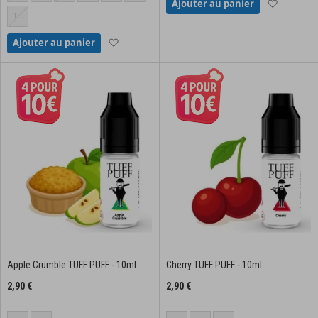
Ajouter à
Ajouter au panier
Butterfly
Women
Teddy
Bear
Ajouter à la liste d'achats
Ajouter au panier
Apple Crumble TUFF PUFF - 10ml
Cherry TUFF PUFF - 10ml
2,90 €
2,90 €