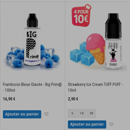
Framboise Bleue Glacée - Big Prim@
Strawberry Ice Cream TUFF PUFF -
- 100ml
10ml
16,90 €
2,90 €
Ajouter à la liste d'achats
5
10
20
Ajouter au panier
Ajouter à
Ajouter au panier