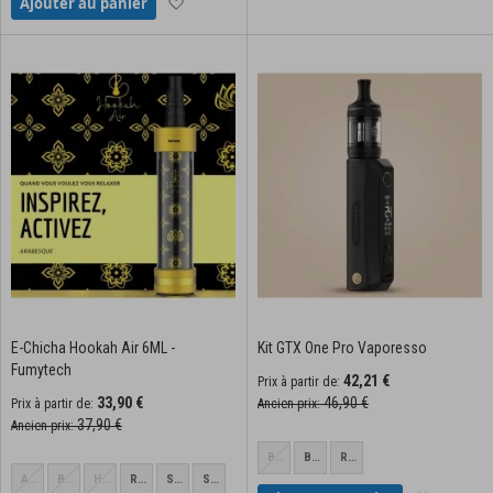
Ajouter à la liste d'achats
Ajouter au panier
E-Chicha Hookah Air 6ML -
Kit GTX One Pro Vaporesso
Fumytech
42,21 €
Prix à partir de
33,90 €
46,90 €
Prix à partir de
Ancien prix
37,90 €
Ancien prix
Blue
Black
Red
Arabesque
Blue
Honeycomb
Rabbit
Samurai
Space