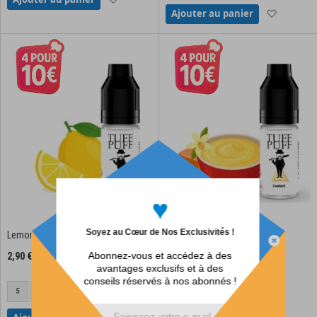
Ajouter à
Ajouter au panier
♥
Soyez au Cœur de Nos Exclusivités !
Lemon TUFF PUFF - 10ml
Custard TUFF PUFF - 10ml
Abonnez-vous et accédez à des
2,90 €
2,90 €
avantages exclusifs et à des
conseils réservés à nos abonnés !
5
10
20
10
20