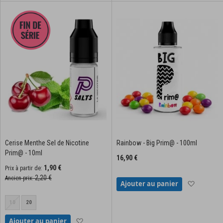
Cerise Menthe Sel de Nicotine
Rainbow - Big Prim@ - 100ml
Prim@ - 10ml
16,90 €
1,90 €
Prix à partir de
2,20 €
Ancien prix
Ajouter à
Ajouter au panier
10
20
Ajouter à la liste d'achats
Ajouter au panier