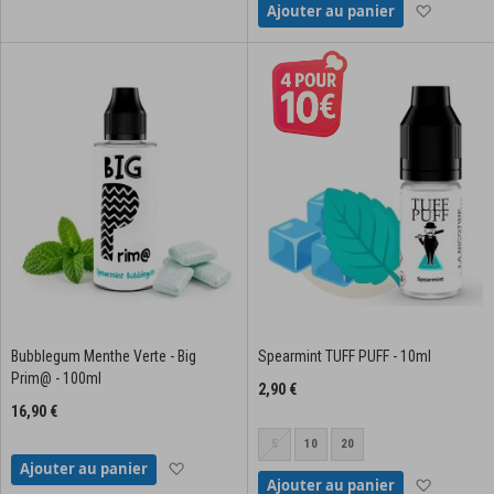
Ajouter à
Ajouter au panier
Bubblegum Menthe Verte - Big
Spearmint TUFF PUFF - 10ml
Prim@ - 100ml
2,90 €
16,90 €
5
10
20
Ajouter à la liste d'achats
Ajouter au panier
Ajouter à
Ajouter au panier