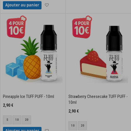
Ajouter à la liste d'achats
Ajouter au panier
Pineapple Ice TUFF PUFF - 10ml
Strawberry Cheesecake TUFF PUFF -
10ml
2,90 €
2,90 €
5
10
20
10
20
Ajouter à la liste d'achats
Ajouter au panier