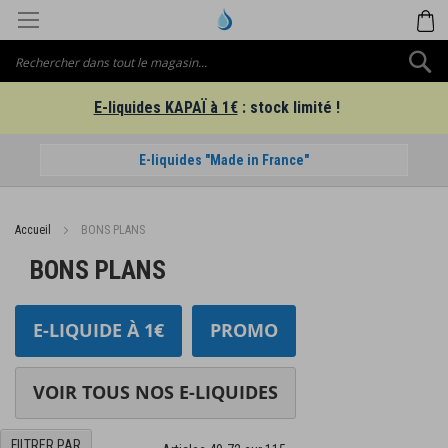
Aller
M
au
contenu
C
E-liquides KAPAÏ à 1€
: stock limité !
E-liquides "Made in France"
Accueil
BONS PLANS
BONS PLANS
E-LIQUIDE À 1€
PROMO
VOIR TOUS NOS E-LIQUIDES
FILTRER PAR