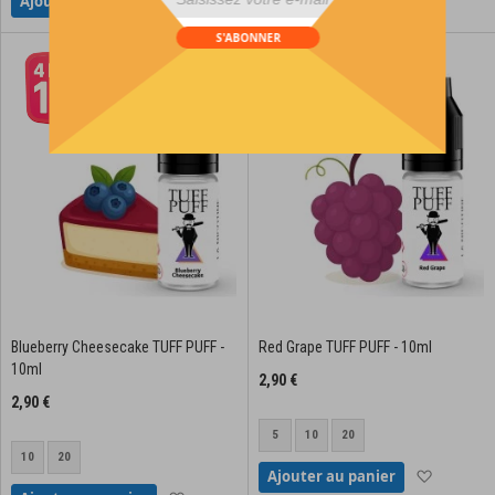
Ajouter à la liste d'achats
Ajouter à
Ajouter au panier
Ajouter au panier
div id="mp-popup-template5">
S'ABONNER
Blueberry Cheesecake TUFF PUFF -
Red Grape TUFF PUFF - 10ml
10ml
2,90 €
2,90 €
5
10
20
10
20
Ajouter à
Ajouter au panier