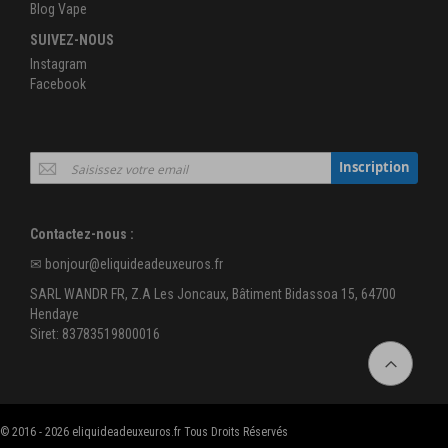
Blog Vape
SUIVEZ-NOUS
Instagram
Facebook
Inscription
Inscription
à
notre
newsletter
Contactez-nous :
:
✉
bonjour@eliquideadeuxeuros.fr
SARL WANDR FR, Z.A Les Joncaux, Bâtiment Bidassoa 15, 64700
Hendaye
Siret: 83783519800016
© 2016 - 2026 eliquideadeuxeuros.fr Tous Droits Réservés