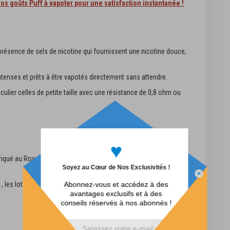
os goûts Puff à vapoter pour une satisfaction instantanée !
présence de sels de nicotine qui fournissent une nicotine douce,
enses et prêts à être vapotés directement sans attendre.
culier celles de petite taille avec une résistance de 0,8 ohm ou
♥
fabriqué au Royaume-Uni à Manchester dans une installation GMP de
Soyez au Cœur de Nos Exclusivités !
, les lots sont testés pour la sécurité et la conformité dans un
Abonnez-vous et accédez à des
avantages exclusifs et à des
conseils réservés à nos abonnés !