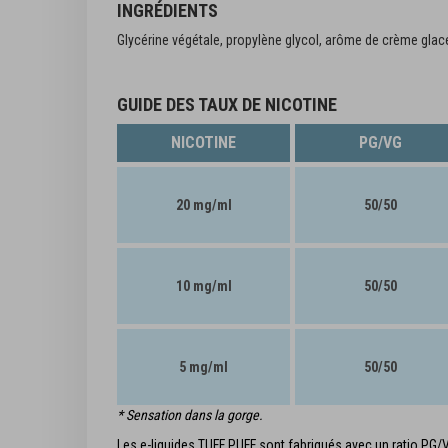
INGRÉDIENTS
Glycérine végétale, propylène glycol, arôme de crème glacée
GUIDE DES TAUX DE NICOTINE
NICOTINE
PG/VG
20 mg/ml
50/50
10 mg/ml
50/50
5 mg/ml
50/50
* Sensation dans la gorge.
Les e-liquides TUFF PUFF sont fabriqués avec un ratio PG/