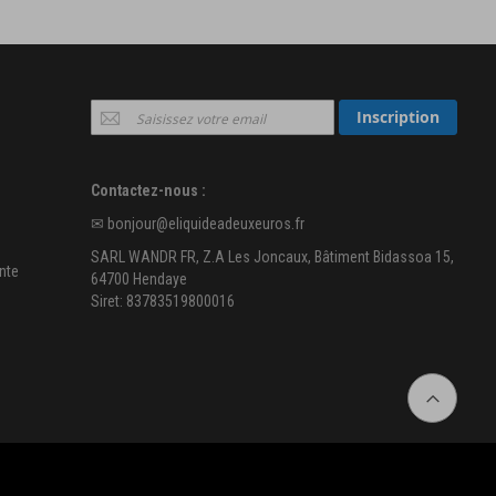
Inscription
Inscription
à
notre
newsletter
Contactez-nous :
:
✉
bonjour@eliquideadeuxeuros.fr
SARL WANDR FR, Z.A Les Joncaux, Bâtiment Bidassoa 15,
nte
64700 Hendaye
Siret: 83783519800016