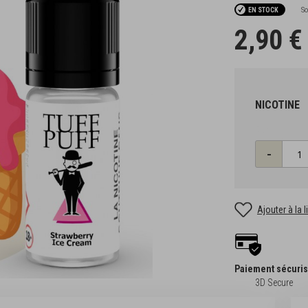
So
EN STOCK
2,90 €
NICOTINE
Qté
-
Ajouter à la 
Paiement sécuri
3D Secure