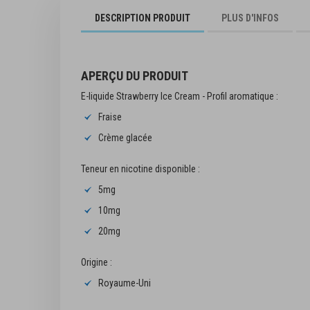
début
DESCRIPTION PRODUIT
PLUS D'INFOS
de
la
Galerie
d’images
APERÇU DU PRODUIT
E-liquide Strawberry Ice Cream - Profil aromatique :
Fraise
Crème glacée
Teneur en nicotine disponible :
Strawberry Watermel
5mg
Ice TUFF PUFF 
10mg
2,90 €
20mg
A
Origine :
Royaume-Uni