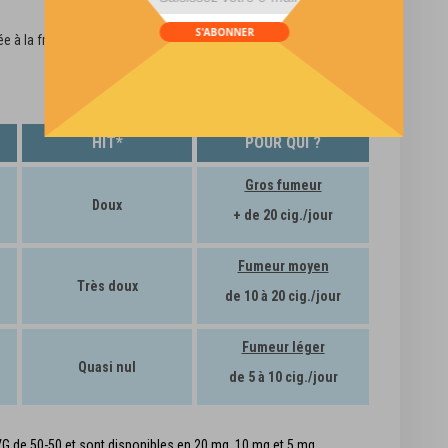
div id="mp-popup-template5">
S'ABONNER
 à la fraise, salicylate de nicotine (29790-52-1), WS-23, éthanol.
HIT*
POUR QUI ?
Gros fumeur
Doux
+ de 20 cig./jour
Fumeur moyen
Très doux
de 10 à 20 cig./jour
Fumeur léger
Quasi nul
de 5 à 10 cig./jour
VG de 50-50 et sont disponibles en 20 mg, 10 mg et 5 mg.