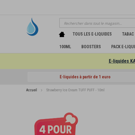
Chercher
TOUS LES E-LIQUIDES
TABAC
100ML
BOOSTERS
PACK E-LIQU
E-liquides K
E-liquides à partir de 1 euro
Accueil
Strawberry Ice Cream TUFF PUFF - 10ml
Passer
à
la
fin
de