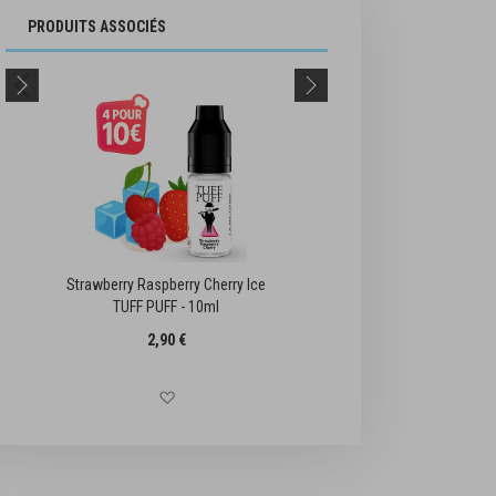
PRODUITS ASSOCIÉS
Strawberry Raspberry Cherry Ice
Strawberry Wa
TUFF PUFF - 10ml
Ice TUF
2,90 €
Ajouter à la liste d'achats