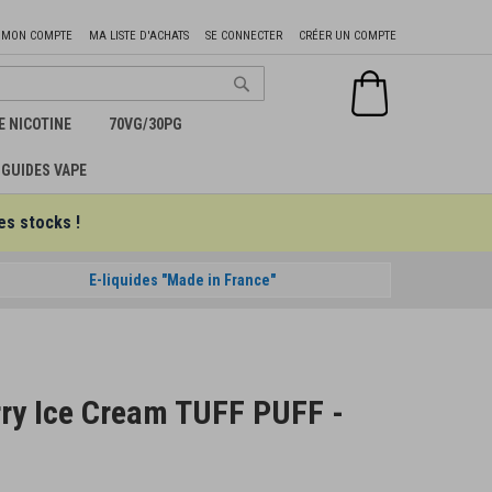
Aller
MON COMPTE
MA LISTE D'ACHATS
SE CONNECTER
CRÉER UN COMPTE
au
contenu
Mon panier
Chercher
E NICOTINE
70VG/30PG
GUIDES VAPE
es stocks !
E-liquides "Made in France"
ry Ice Cream TUFF PUFF -