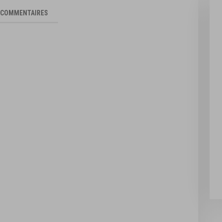
COMMENTAIRES
on Bubblegum
Strawberry Ice TUFF PUFF - 10ml
- 10ml
2,90 €
Ajouter à la liste d'achats
jouter à la liste d'achats