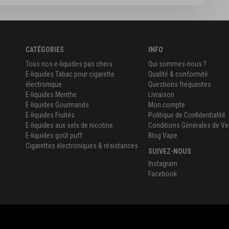
CATÉGORIES
INFO
Tous nos e-liquides pas chers
Qui sommes-nous ?
E-liquides Tabac pour cigarette
Qualité & conformité
électronique
Questions fréquentes
E-liquides Menthe
Livraison
E-liquides Gourmands
Mon compte
E-liquides Fruités
Politique de Confidentialité
E-liquides aux sels de nicotine
Conditions Générales de Ve
E-liquides goût puff
Blog Vape
Cigarettes électroniques & résistances
SUIVEZ-NOUS
Instagram
Facebook