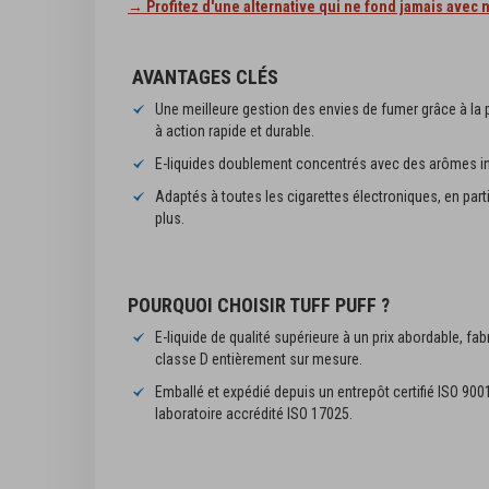
→ Profitez d'une alternative qui ne fond jamais avec n
AVANTAGES CLÉS
Une meilleure gestion des envies de fumer grâce à la 
à action rapide et durable.
E-liquides doublement concentrés avec des arômes int
Adaptés à toutes les cigarettes électroniques, en parti
plus.
POURQUOI CHOISIR TUFF PUFF ?
E-liquide de qualité supérieure à un prix abordable, 
classe D entièrement sur mesure.
Emballé et expédié depuis un entrepôt certifié ISO 9001
laboratoire accrédité ISO 17025.