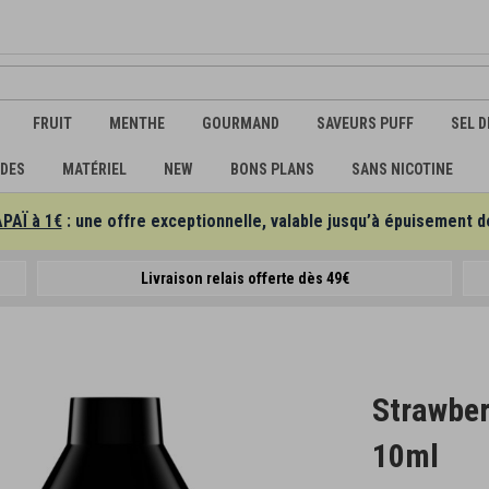
FRUIT
MENTHE
GOURMAND
SAVEURS PUFF
SEL D
IDES
MATÉRIEL
NEW
BONS PLANS
SANS NICOTINE
APAÏ à 1€
: une offre exceptionnelle, valable jusqu’à épuisement d
Livraison relais offerte dès 49€
Strawber
10ml