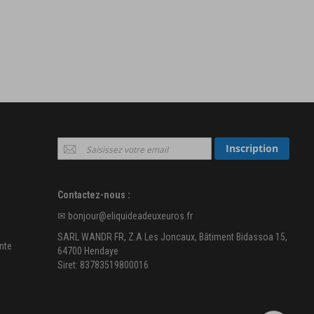
Inscription
Inscription
à
notre
newsletter
Contactez-nous :
:
✉
bonjour@eliquideadeuxeuros.fr
SARL WANDR FR, Z.A Les Joncaux, Bâtiment Bidassoa 15,
nte
64700 Hendaye
Siret: 83783519800016