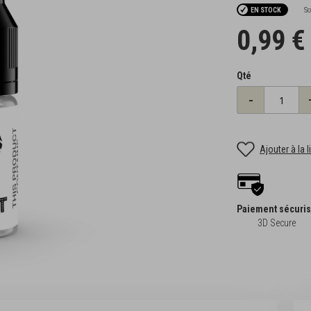
So
EN STOCK
0,99 €
Qté
-
Ajouter à la 
Paiement sécuri
3D Secure