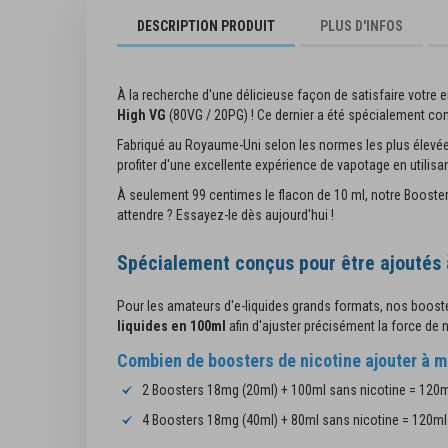
début
DESCRIPTION PRODUIT
PLUS D'INFOS
de
la
Galerie
d’images
À la recherche d'une délicieuse façon de satisfaire votre 
High VG
(80VG / 20PG)
! Ce dernier a été spécialement co
Fabriqué au Royaume-Uni selon les normes les plus élevées,
profiter d'une excellente expérience de vapotage en utilisa
À seulement 99 centimes le flacon de 10 ml, notre Booster 
attendre ? Essayez-le dès aujourd'hui !
Spécialement conçus pour être ajoutés 
Pour les amateurs d'e-liquides grands formats, nos booste
Rainbow - Big Prim@ - 100ml
liquides en 100ml
afin d'ajuster précisément la force de 
16,90 €
Combien de boosters de nicotine ajouter à m
2 Boosters 18mg (20ml) + 100ml sans nicotine = 120m
Ajouter au panier
4 Boosters 18mg (40ml) + 80ml sans nicotine = 120ml
Ajouter à la l