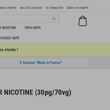
Aller
MON COMPTE
MA LISTE D'ACHATS
SE CONNECTER
CRÉER UN COMPTE
au
contenu
Mon panier
Chercher
E NICOTINE
70VG/30PG
GUIDES VAPE
es stocks !
E-liquides "Made in France"
 NICOTINE (30pg/70vg)