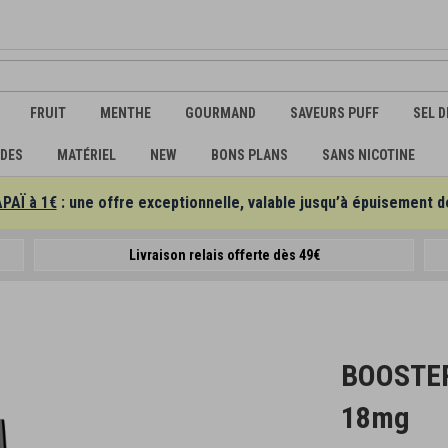
FRUIT
MENTHE
GOURMAND
SAVEURS PUFF
SEL D
IDES
MATÉRIEL
NEW
BONS PLANS
SANS NICOTINE
APAÏ à 1€
: une offre exceptionnelle, valable jusqu’à épuisement d
Livraison relais offerte dès 49€
BOOSTER
18mg