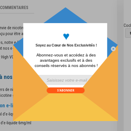
COMMENTAIRES
Coch
envie de nicotine ? Ne cherchez pas plus loin que notre
Booster
♥
nçu pour être ajouté à nos e-liquides 100ml.
 notre e-liquide Booster est parfait pour ceux qui souhaitent
Soyez au Cœur de Nos Exclusivités !
nt nos e-liquides 100ml sans se ruiner.
Abonnez-vous et accédez à des
High VG offre un rapport qualité-prix imbattable. Alors pourquoi
avantages exclusifs et à des
conseils réservés à nos abonnés !
à nos e-liquides de 100 ml
div id="mp-popup-template5">
rs de nicotine peuvent être ajoutés à n'importe lequel de nos
e-
Citron Pamplemousse Glacée - Big
S'ABONNER
H
nicotine globale selon vos préférences.
Prim@ - 100ml
on e-liquide grand format ?
16,90 €
l d’e-liquide 3mg/ml
Ajouter au panier
 d’e-liquide 6mg/ml
iste d'achats
Ajouter à la liste d'achats