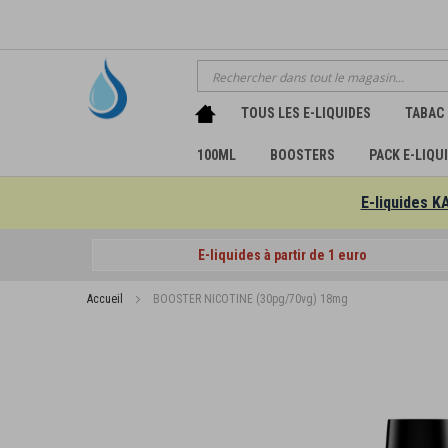
Chercher
TOUS LES E-LIQUIDES
TABAC
100ML
BOOSTERS
PACK E-LIQU
E-liquides K
E-liquides à partir de 1 euro
Accueil
BOOSTER NICOTINE (30pg/70vg) 18mg
Passer
à
la
fin
de