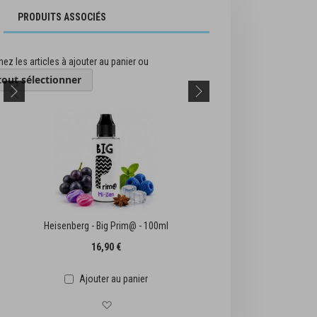
PRODUITS ASSOCIÉS
ez les articles à ajouter au panier ou
tout sélectionner
eisenberg - Big Prim@ - 100ml
Mangue Glacée - Big Prim@
16,90 €
16,90 €
Ajouter au panier
Ajouter au panie
Ajouter à la liste d'achats
Ajouter