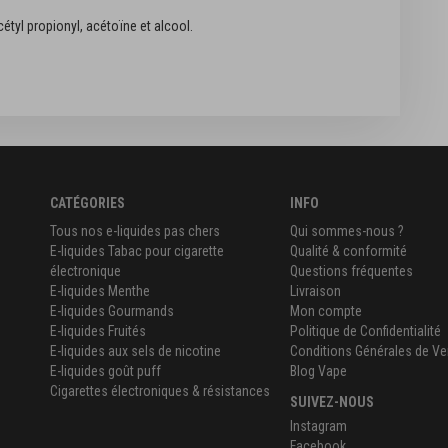
tyl propionyl, acétoïne et alcool.
CATÉGORIES
INFO
Tous nos e-liquides pas chers
Qui sommes-nous ?
E-liquides Tabac pour cigarette
Qualité & conformité
électronique
Questions fréquentes
E-liquides Menthe
Livraison
E-liquides Gourmands
Mon compte
E-liquides Fruités
Politique de Confidentialité
E-liquides aux sels de nicotine
Conditions Générales de Ve
E-liquides goût puff
Blog Vape
Cigarettes électroniques & résistances
SUIVEZ-NOUS
Instagram
Facebook