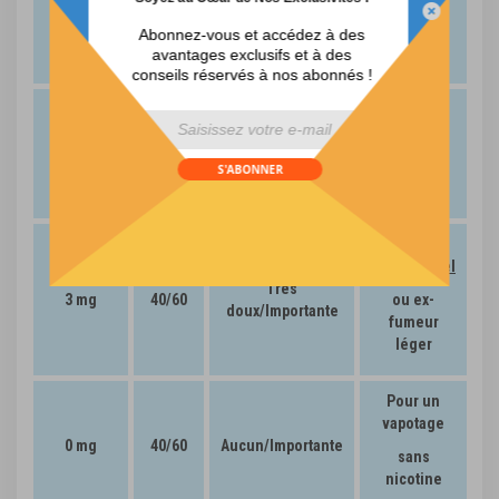
12 mg
50/50
Modéré/Légère
10 à 20
Abonnez-vous et accédez à des
cig./jour
avantages exclusifs et à des
conseils réservés à nos abonnés !
Fumeur
léger
div id="mp-popup-template5">
6 mg
45/55
Doux/Moyenne
5 à 10
S'ABONNER
cig./jour
Vapoteur
occasionnel
Très
3 mg
40/60
ou ex-
doux/Importante
fumeur
léger
Pour un
vapotage
0 mg
40/60
Aucun/Importante
sans
nicotine