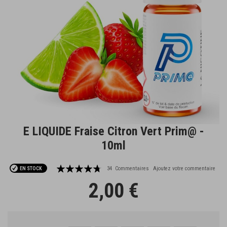
E LIQUIDE Fraise Citron Vert Prim@ -
Passer
au
10ml
début
de
Notation:
la
34
Commentaires
Ajoutez votre commentaire
EN STOCK
Galerie
90
100
% of
2,00 €
d’images