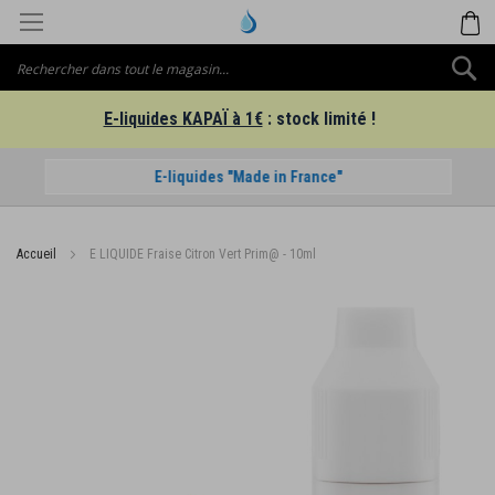
Aller
M
au
contenu
C
E-liquides KAPAÏ à 1€
: stock limité !
E-liquides "Made in France"
Accueil
E LIQUIDE Fraise Citron Vert Prim@ - 10ml
Passer
à
la
fin
de
la
galerie
d’images