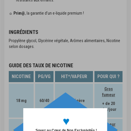
☼
Prim@
, la garantie d’un e-liquide premium !
INGRÉDIENTS
Propylène glycol, Glycérine végétale, Arômes alimentaires, Nicotine
selon dosages.
GUIDE DES TAUX DE NICOTINE
NICOTINE
PG/VG
HIT*/VAPEUR
POUR QUI ?
Gros
fumeur
18 mg
60/40
Fort/Légère
+ de 20
cig./jour
♥
Fumeur
moyen
Soyez au Cœur de Nos Exclusivités !