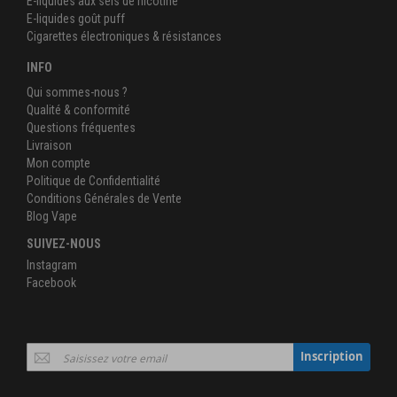
E-liquides aux sels de nicotine
E-liquides goût puff
Cigarettes électroniques & résistances
INFO
Qui sommes-nous ?
Qualité & conformité
Questions fréquentes
Livraison
Mon compte
Politique de Confidentialité
Conditions Générales de Vente
Blog Vape
SUIVEZ-NOUS
Instagram
Facebook
Inscription
Inscription
à
notre