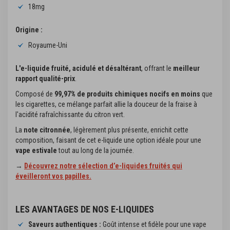
18mg
Origine :
Royaume-Uni
L'e-liquide fruité, acidulé et désaltérant
, offrant le
meilleur
rapport qualité-prix
.
Composé de
99,97% de produits chimiques nocifs en moins
que
les cigarettes, ce mélange parfait allie la douceur de la fraise à
l'acidité rafraîchissante du citron vert.
La
note citronnée
, légèrement plus présente, enrichit cette
composition, faisant de cet e-liquide une option idéale pour une
vape estivale
tout au long de la journée.
→
Découvrez notre sélection d’e-liquides fruités qui
éveilleront vos papilles.
LES AVANTAGES DE NOS E-LIQUIDES
Saveurs authentiques :
Goût intense et fidèle pour une vape