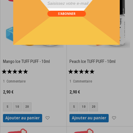
div id="mp-popup-template5">
S'ABONNER
Mango Ice TUFF PUFF - 10ml
Peach Ice TUFF PUFF - 10ml
Notation:
Notation:
95%
100%
1
Commentaire
1
Commentaire
2,90 €
2,90 €
5
10
20
5
10
20
Ajouter à la liste d'achats
Ajouter à
Ajouter au panier
Ajouter au panier