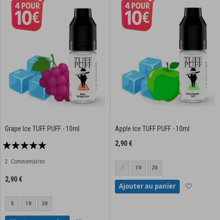
Grape Ice TUFF PUFF - 10ml
Apple Ice TUFF PUFF - 10ml
Notation:
2,90 €
95%
2
Commentaires
5
10
20
2,90 €
Ajouter à
Ajouter au panier
5
10
20