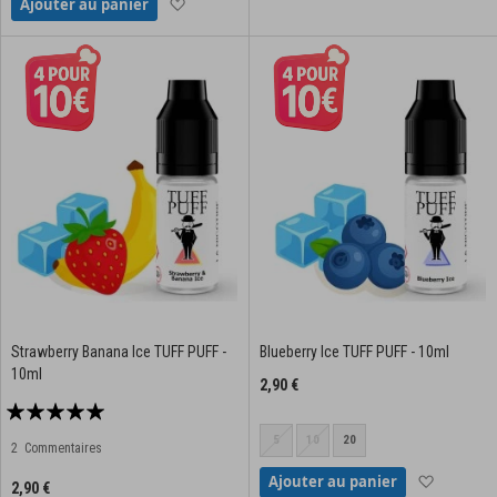
Ajouter à la liste d'achats
Ajouter au panier
Strawberry Banana Ice TUFF PUFF -
Blueberry Ice TUFF PUFF - 10ml
10ml
2,90 €
Notation:
100%
5
10
20
2
Commentaires
Ajouter à
Ajouter au panier
2,90 €