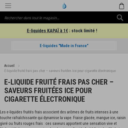
Aller
M
au
contenu
C
E-liquides KAPAÏ à 1€
: stock limité !
E-liquides "Made in France"
Accueil
E-liquide fruité frais pas cher – saveurs fruitées Ice pour cigarette électronique
E-LIQUIDE FRUITÉ FRAIS PAS CHER –
SAVEURS FRUITÉES ICE POUR
CIGARETTE ÉLECTRONIQUE
Les e-liquides fruités frais associent des arômes de fruits intenses à une
touche rafraîchissante qui dynamise la vape. Fraise glacée, mangue ice, raisin
givré ou fruits rouges frais : ces saveurs apportent une sensation vive et