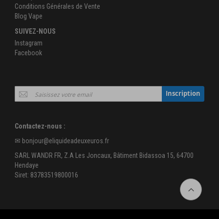
Conditions Générales de Vente
Blog Vape
SUIVEZ-NOUS
Instagram
Facebook
Inscription
Inscription
à
notre
newsletter
Contactez-nous :
:
✉
bonjour@eliquideadeuxeuros.fr
SARL WANDR FR, Z.A Les Joncaux, Bâtiment Bidassoa 15, 64700
Hendaye
Siret: 83783519800016