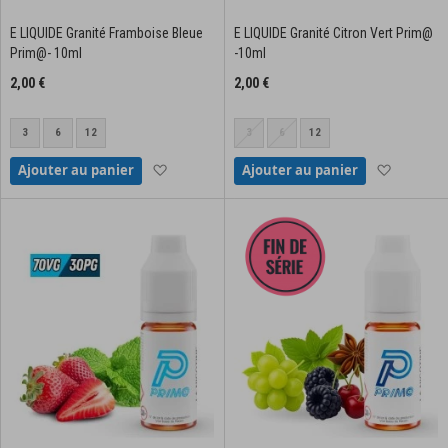
E LIQUIDE Granité Framboise Bleue
E LIQUIDE Granité Citron Vert Prim@
Prim@- 10ml
-10ml
2,00 €
2,00 €
3
6
12
3
6
12
Ajouter à la liste d'achats
Ajouter à
Ajouter au panier
Ajouter au panier