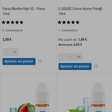
Fraise Menthe High VG - Prima -
E LIQUIDE Cerise Heizen Prim@ -
10ml
10ml
Notation:
Notation:
92%
100%
3
Commentaires
1
Commentaire
2,00 €
1,69 €
Prix à partir de
2,00 €
Ancien prix
3
6
3
6
12
Ajouter à la liste d'achats
Ajouter au panier
Ajouter à
Ajouter au panier