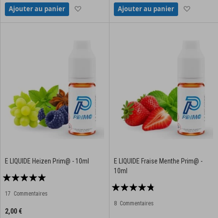
Ajouter à la liste d'achats
Ajouter à
Ajouter au panier
Ajouter au panier
E LIQUIDE Heizen Prim@ - 10ml
E LIQUIDE Fraise Menthe Prim@ -
10ml
Notation:
Notation:
95%
17
Commentaires
91%
8
Commentaires
2,00 €