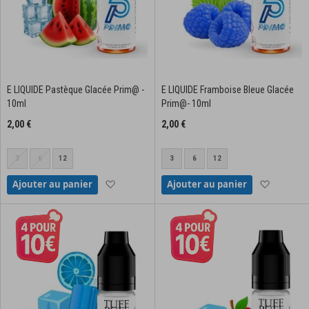
E LIQUIDE Pastèque Glacée Prim@ -
E LIQUIDE Framboise Bleue Glacée
10ml
Prim@- 10ml
2,00 €
2,00 €
3
6
12
3
6
12
Ajouter à la liste d'achats
Ajouter à
Ajouter au panier
Ajouter au panier