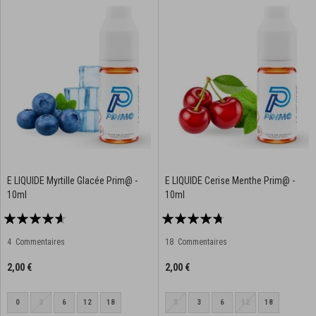
E LIQUIDE Myrtille Glacée Prim@ -
E LIQUIDE Cerise Menthe Prim@ -
10ml
10ml
Notation:
Notation:
88%
90%
4
Commentaires
18
Commentaires
2,00 €
2,00 €
0
3
6
12
18
0
3
6
12
18