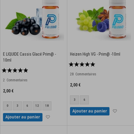
E LIQUIDE Cassis Glacé Prim@ -
Heizen High VG - Prim@ -10ml
10ml
Notation:
Notation:
96%
28
Commentaires
93%
2
Commentaires
2,00 €
2,00 €
3
6
0
3
6
12
18
Ajouter à
Ajouter au panier
Ajouter à la liste d'achats
Ajouter au panier