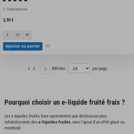
100%
2
Commentaires
2,90 €
5
10
20
Ajouter à la liste d'achats
Ajouter au panier
Page
Afficher
par page
Vous lisez actuellement la page
Page
Page
Suivant
1
2
Pourquoi choisir un e-liquide fruité frais ?
Les e-liquides fruités frais représentent une déclinaison plus
rafraîchissante des
e-liquides fruités
, avec l’ajout d’un effet glacé ou
mentholé.