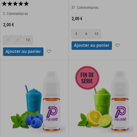
Notation:
92%
37
Commentaires
100%
2
Commentaires
2,00 €
2,00 €
3
6
12
3
6
12
Ajouter à
Ajouter au panier
Ajouter à la liste d'achats
Ajouter au panier