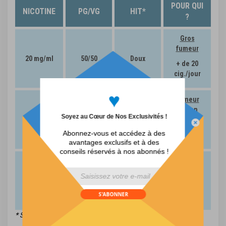
POUR QUI
NICOTINE
PG/VG
HIT*
?
Gros
fumeur
20 mg/ml
50/50
Doux
+ de 20
cig./jour
♥
Fumeur
moyen
Soyez au Cœur de Nos Exclusivités !
10 mg/ml
50/50
Très doux
de 10 à 20
Abonnez-vous et accédez à des
cig./jour
avantages exclusifs et à des
conseils réservés à nos abonnés !
Fumeur
léger
5 mg/ml
50/50
Quasi nul
div id="mp-popup-template5">
de 5 à 10
S'ABONNER
cig./jour
* Sensation dans la gorge.