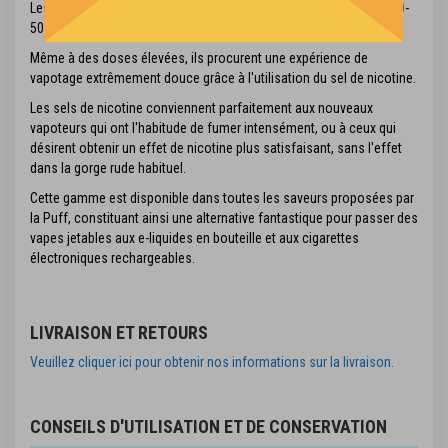
Les e-liquides TUFF PUFF sont fabriqués avec un ratio PG/VG de 50-
50 et sont disponibles en 20 mg, 10 mg et 5 mg.
Même à des doses élevées, ils procurent une expérience de
vapotage extrêmement douce grâce à l'utilisation du sel de nicotine.
Les sels de nicotine conviennent parfaitement aux nouveaux
vapoteurs qui ont l'habitude de fumer intensément, ou à ceux qui
désirent obtenir un effet de nicotine plus satisfaisant, sans l'effet
dans la gorge rude habituel.
Cette gamme est disponible dans toutes les saveurs proposées par
la Puff, constituant ainsi une alternative fantastique pour passer des
vapes jetables aux e-liquides en bouteille et aux cigarettes
électroniques rechargeables.
LIVRAISON ET RETOURS
Veuillez cliquer ici pour obtenir nos informations sur la livraison.
CONSEILS D'UTILISATION ET DE CONSERVATION