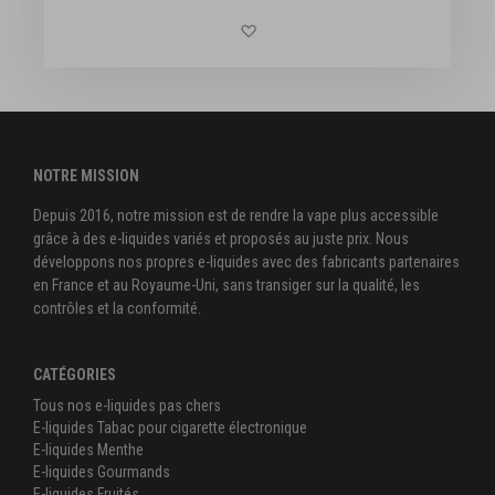
te d'achats
Ajouter à la liste d'achats
NOTRE MISSION
Depuis 2016, notre mission est de rendre la vape plus accessible
grâce à des e-liquides variés et proposés au juste prix. Nous
développons nos propres e-liquides avec des fabricants partenaires
en France et au Royaume-Uni, sans transiger sur la qualité, les
contrôles et la conformité.
CATÉGORIES
Tous nos e-liquides pas chers
E-liquides Tabac pour cigarette électronique
E-liquides Menthe
E-liquides Gourmands
E-liquides Fruités