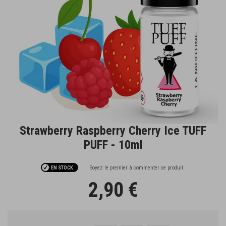
Strawberry Raspberry Cherry Ice TUFF
Passer
au
PUFF - 10ml
début
de
la
Soyez le premier à commenter ce produit
EN STOCK
Galerie
2,90 €
d’images