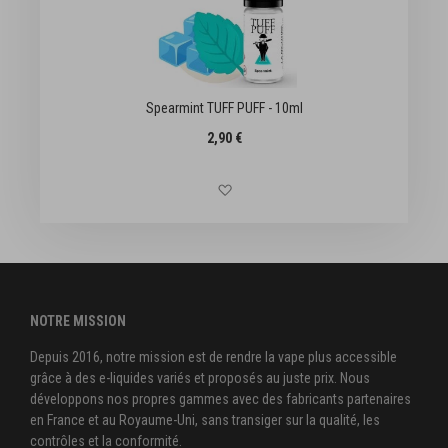
Spearmint TUFF PUFF - 10ml
2,90 €
te d'achats
Ajouter à la liste d'achats
NOTRE MISSION
Depuis 2016, notre mission est de rendre la vape plus accessible
grâce à des e-liquides variés et proposés au juste prix. Nous
développons nos propres gammes avec des fabricants partenaires
en France et au Royaume-Uni, sans transiger sur la qualité, les
contrôles et la conformité.