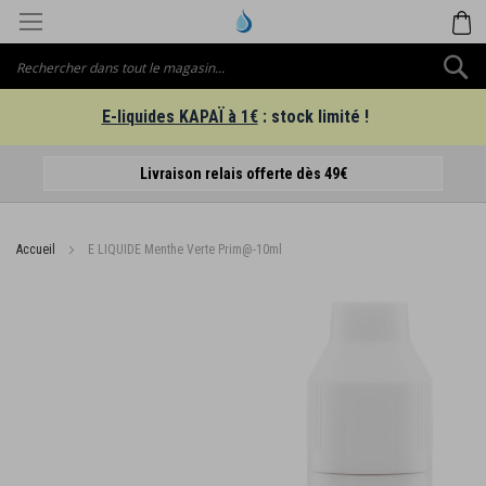
Aller
M
au
contenu
C
E-liquides KAPAÏ à 1€
: stock limité !
Livraison relais offerte dès 49€
E-
Accueil
E LIQUIDE Menthe Verte Prim@-10ml
Passer
à
la
fin
de
la
galerie
d’images