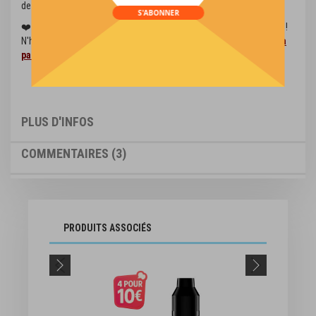
de qualité supérieure et de la nicotine de premier ordre.
S'ABONNER
❤️ Nous avons plus de 160 saveurs de e-liquides à vous proposer !
N'hésitez pas à parcourir notre gamme de
e-liquides pas chers à
partir de 1,69 €
!
PLUS D'INFOS
COMMENTAIRES
3
PRODUITS ASSOCIÉS