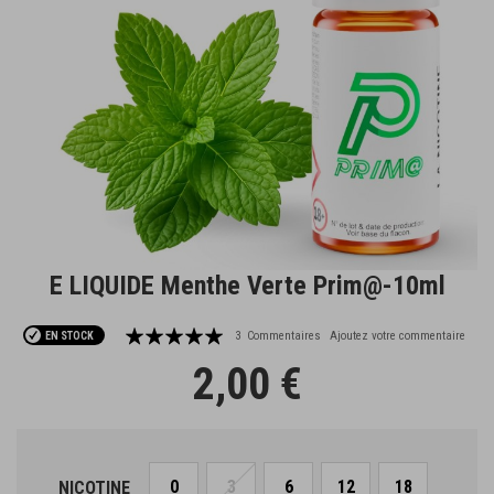
E LIQUIDE Menthe Verte Prim@-10ml
Passer
au
début
Notation:
3
Commentaires
Ajoutez votre commentaire
EN STOCK
de
95
100
% of
2,00 €
la
Galerie
d’images
0
3
6
12
18
NICOTINE