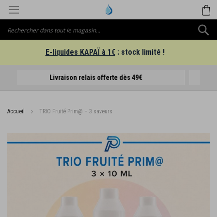
Aller
M
au
contenu
C
E-liquides KAPAÏ à 1€
: stock limité !
E-liquides "Made in France"
Accueil
TRIO Fruité Prim@ – 3 saveurs
Passer
à
la
fin
de
la
galerie
d’images