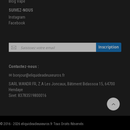
Blog Vape
SUIVEZ-NOUS
Instagram
Facebook
Inscription
Inscription
à
notre
newsletter
Contactez-nous :
:
✉
bonjour@eliquideadeuxeuros.fr
SARL WANDR FR, Z.A Les Joncaux, Bâtiment Bidassoa 15, 64700
Hendaye
Siret: 83783519800016
© 2016 - 2026 eliquideadeuxeuros.fr Tous Droits Réservés