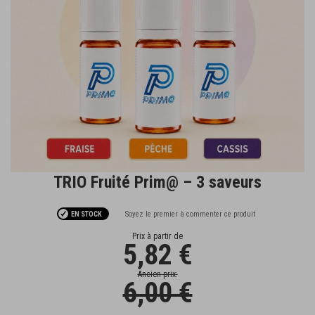
TRIO Fruité Prim@ – 3 saveurs
Passer
au
début
Soyez le premier à commenter ce produit
EN STOCK
de
la
Prix à partir de
5,82 €
Galerie
d’images
Ancien prix
6,00 €