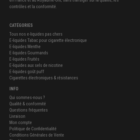
en France et au Royaume-Uni, sans transiger sur la qualité, les
contrôles et la conformité.
CATÉGORIES
Tous nos e-liquides pas chers
E-liquides Tabac pour cigarette électronique
E-liquides Menthe
E-liquides Gourmands
E-liquides Fruités
E-liquides aux sels de nicotine
E-liquides goût puff
Cigarettes électroniques & résistances
INFO
Qui sommes-nous ?
Qualité & conformité
Questions fréquentes
Livraison
Mon compte
Politique de Confidentialité
Conditions Générales de Vente