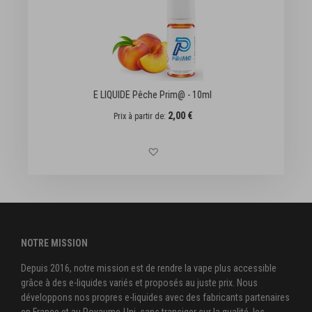
0ml
E LIQUIDE Fraise Prim@ - 10ml
2,00 €
Prix à partir de
la liste d'achats
Ajouter à la liste d'achats
NOTRE MISSION
Depuis 2016, notre mission est de rendre la vape plus accessible
grâce à des e-liquides variés et proposés au juste prix. Nous
développons nos propres e-liquides avec des fabricants partenaires