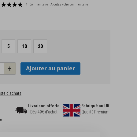
tation:
1
Commentaire
Ajoutez votre commentaire
100
f
5
10
20
+
Ajouter au panier
liste d'achats
Livraison offerte
Fabriqué au UK
Dès 49€ d'achat
Qualité Premium
sé