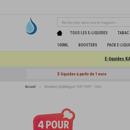
Chercher
TOUS LES E-LIQUIDES
TABAC
100ML
BOOSTERS
PACK E-LIQU
E-liquides K
E-liquides à partir de 1 euro
Accueil
Blueberry Bubblegum TUFF PUFF - 10ml
Passer
à
la
fin
de