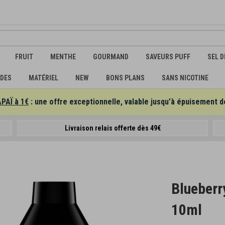
FRUIT
MENTHE
GOURMAND
SAVEURS PUFF
SEL D
IDES
MATÉRIEL
NEW
BONS PLANS
SANS NICOTINE
APAÏ à 1€
: une offre exceptionnelle, valable jusqu’à épuisement d
Livraison relais offerte dès 49€
Blueber
10ml