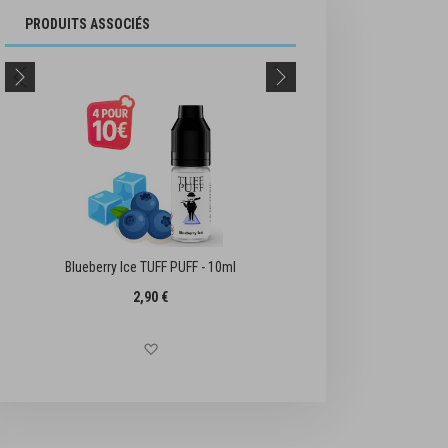
PRODUITS ASSOCIÉS
Blueberry Ice TUFF PUFF - 10ml
E LIQUIDE Myr
2,90 €
Ajouter à la liste d'achats