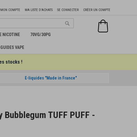
Aller
MON COMPTE
MA LISTE D'ACHATS
SE CONNECTER
CRÉER UN COMPTE
au
contenu
Mon panier
Chercher
E NICOTINE
70VG/30PG
GUIDES VAPE
es stocks !
E-liquides "Made in France"
ry Bubblegum TUFF PUFF -