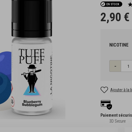
No
EN STOCK
100
% o
2,90 €
NICOTINE
Qté
-
Ajouter à la 
Paiement sécuri
3D Secure