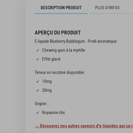
début
DESCRIPTION PRODUIT
PLUS D'INFOS
de
la
Galerie
d’images
APERÇU DU PRODUIT
E-liquide Blueberry Bubblegum - Profil aromatique :
Chewing-gum à la myrtille
Effet glacé
Teneur en nicotine disponible :
E LIQUIDE Myrtille 
10mg
2,00 €
20mg
A
Origine :
Royaume-Uni
→ Découvrez nos autres saveurs d'e-liquides qui se ra