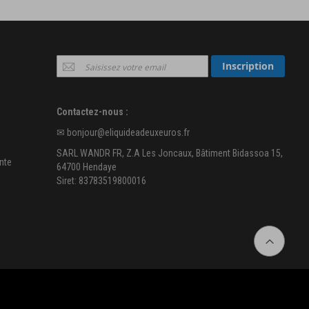
Inscription
Inscription
à
notre
newsletter
Contactez-nous :
:
✉
bonjour@eliquideadeuxeuros.fr
SARL WANDR FR, Z.A Les Joncaux, Bâtiment Bidassoa 15,
nte
64700 Hendaye
Siret: 83783519800016