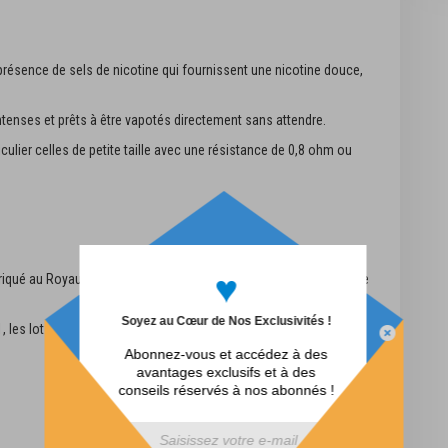
présence de sels de nicotine qui fournissent une nicotine douce,
enses et prêts à être vapotés directement sans attendre.
culier celles de petite taille avec une résistance de 0,8 ohm ou
♥
fabriqué au Royaume-Uni à Manchester dans une installation GMP de
Soyez au Cœur de Nos Exclusivités !
, les lots sont testés pour la sécurité et la conformité dans un
Abonnez-vous et accédez à des
avantages exclusifs et à des
conseils réservés à nos abonnés !