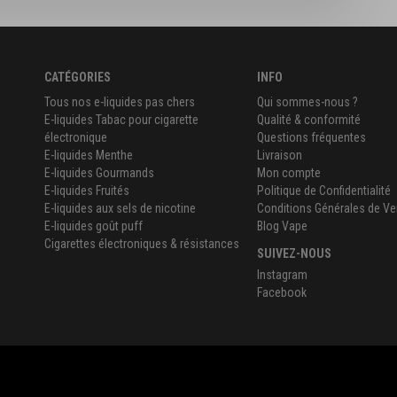
CATÉGORIES
INFO
Tous nos e-liquides pas chers
Qui sommes-nous ?
E-liquides Tabac pour cigarette
Qualité & conformité
électronique
Questions fréquentes
E-liquides Menthe
Livraison
E-liquides Gourmands
Mon compte
E-liquides Fruités
Politique de Confidentialité
E-liquides aux sels de nicotine
Conditions Générales de Ve
E-liquides goût puff
Blog Vape
Cigarettes électroniques & résistances
SUIVEZ-NOUS
Instagram
Facebook