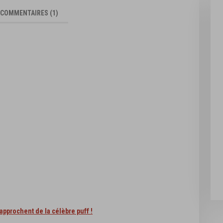
COMMENTAIRES
1
Blueberry Raspberry Ice TUFF PUFF -
Prim@ - 10ml
10ml
2,90 €
jouter à la liste d'achats
Ajouter à la liste d'achats
pprochent de la célèbre puff !