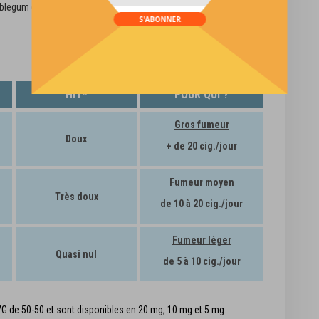
div id="mp-popup-template5">
legum (Contient Furaneol. Peut entraîner un réaction allergique),
S'ABONNER
HIT*
POUR QUI ?
Gros fumeur
Doux
+ de 20 cig./jour
Fumeur moyen
Très doux
de 10 à 20 cig./jour
Fumeur léger
Quasi nul
de 5 à 10 cig./jour
VG de 50-50 et sont disponibles en 20 mg, 10 mg et 5 mg.