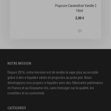
Popcorn Caramélisé Vanille 2OUF -
10ml
2,00 €
te d'achats
Ajouter à la liste d'achats
NOTRE MISSION
Depuis 2016, notre mission est de rendre la vape plus accessible
grâce à des e-liquides variés et proposés au juste prix. Nous
développons nos propres e-liquides avec des fabricants partenaires
en France et au Royaume-Uni, sans transiger sur la qualité, les
contrôles et la conformité.
CATÉGORIES