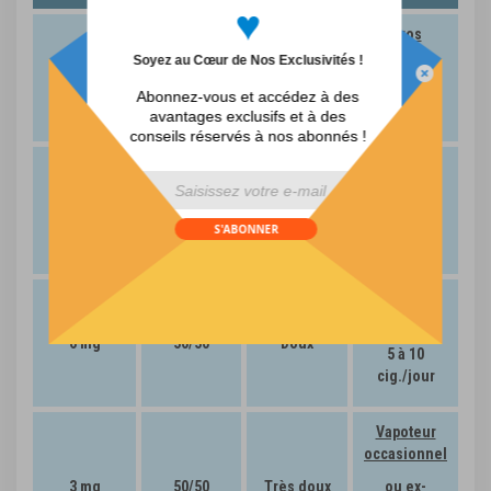
♥
Gros
fumeur
Soyez au Cœur de Nos Exclusivités !
16 mg
50/50
Modéré
+ de 20
Abonnez-vous et accédez à des
cig./jour
avantages exclusifs et à des
conseils réservés à nos abonnés !
Fumeur
moyen
div id="mp-popup-template5">
12 mg
50/50
Modéré
10 à 20
S'ABONNER
cig./jour
Fumeur
léger
6 mg
50/50
Doux
5 à 10
cig./jour
Vapoteur
occasionnel
3 mg
50/50
Très doux
ou ex-