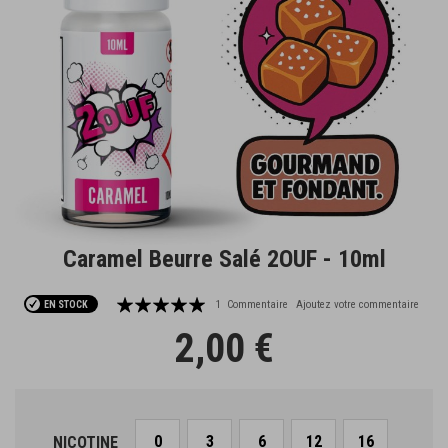
Caramel Beurre Salé 2OUF - 10ml
Passer
au
début
Notation:
1
Commentaire
Ajoutez votre commentaire
EN STOCK
de
95
100
% of
2,00 €
la
Galerie
d’images
0
3
6
12
16
NICOTINE