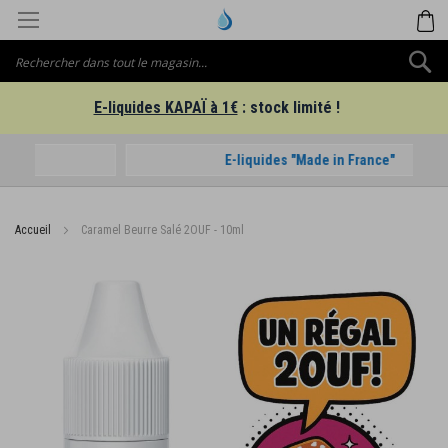
Aller
M
au
contenu
C
E-liquides KAPAÏ à 1€
: stock limité !
E-liquides "Made in France"
Accueil
Caramel Beurre Salé 2OUF - 10ml
Passer
à
la
fin
de
la
galerie
d’images