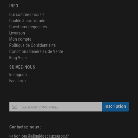
INFO
Qui sommes-nous ?
Qualité & conformité
Questions fréquentes
Livraison
Mon compte
Politique de Confidentialité
Conditions Générales de Vente
Blog Vape
SUIVEZ-NOUS
Instagram
Facebook
Inscription
Inscription
à
notre
newsletter
Contactez-nous :
:
✉
bonjour@eliquideadeuxeuros.fr