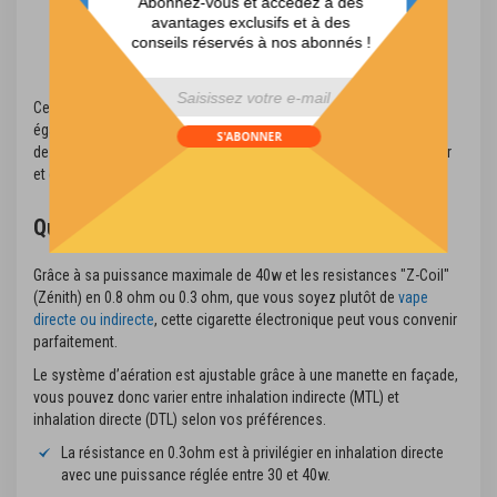
Abonnez-vous et accédez à des
avantages exclusifs et à des
conseils réservés à nos abonnés !
div id="mp-popup-template5">
Ce mode permet de simplifier la configuration du pod. Vous avez
également la possibilité d'ajuster manuellement la puissance, afin
S'ABONNER
de trouver rapidement votre équilibre idéal de production de vapeur
et de saveur.
Quelle résistance utiliser?
Grâce à sa puissance maximale de 40w et les resistances "Z-Coil"
(Zénith) en 0.8 ohm ou 0.3 ohm, que vous soyez plutôt de
vape
directe ou indirecte
, cette cigarette électronique peut vous convenir
parfaitement.
Le système d’aération est ajustable grâce à une manette en façade,
vous pouvez donc varier entre inhalation indirecte (MTL) et
inhalation directe (DTL) selon vos préférences.
La résistance en 0.3ohm est à privilégier en inhalation directe
avec une puissance réglée entre 30 et 40w.