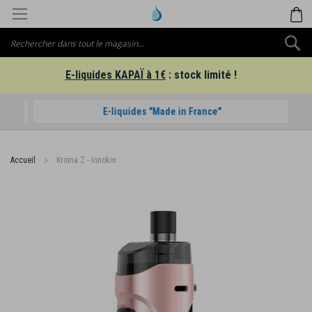
Aller
M
au
contenu
C
E-liquides KAPAÏ à 1€
: stock limité !
E-liquides "Made in France"
Accueil
Kroma Z - Innokin
Passer
à
la
fin
de
la
galerie
d’images