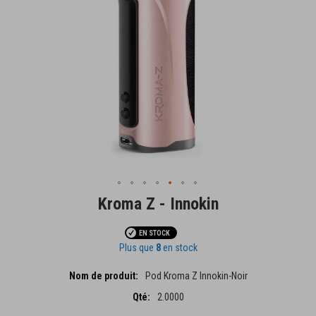
Kroma Z - Innokin
Passer
au
début
EN STOCK
de
Plus que
8
en stock
la
Disponibilité
Galerie
du
Pod Kroma Z Innokin-Noir
d’images
produit
2.0000