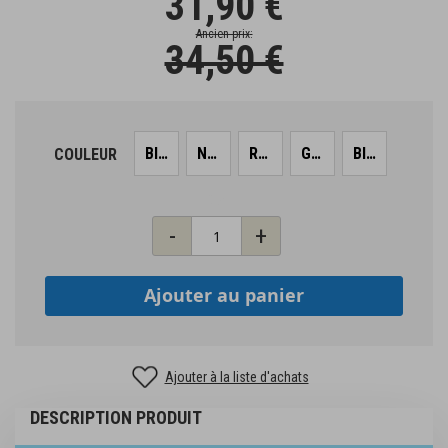
31,90 €
Ancien prix
34,50 €
Blanc
Noir
Rose
Gris
Bleu
COULEUR
Qté
-
+
Ajouter au panier
Ajouter à la liste d'achats
DESCRIPTION PRODUIT