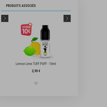
PRODUITS ASSOCIÉS
Lemon Lime TUFF PUFF - 10ml
Pink Lemonad
2,90 €
Ajouter à la liste d'achats