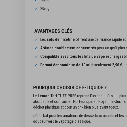
10mg
20mg
AVANTAGES CLÉS
Les
sels de nicotine
offrent une délivrance rapide et 
Arômes doublement concentrés
pour un goût plus ri
Compatible avec tous les kits de vape rechargeab
Format économique de 10 ml
à seulement
2,90 €
, p
POURQUOI CHOISIR CE E-LIQUIDE
?
Le
Lemon Tart TUFF PUFF
reprend l’un des goûts les plus
abordable et conforme TPD. Fabriqué au Royaume-Uni, il o
déchet plastique et pour un prix bien plus avantageux.
✅ Parfait pour les amateurs de desserts citronnés et les a
douceur vers le vapotage classique.