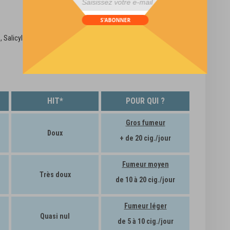
div id="mp-popup-template5">
S'ABONNER
, Salicylate de nicotine (29790-52-1) (Contient du furaneol. Peut
HIT*
POUR QUI ?
Gros fumeur
Doux
+ de 20 cig./jour
Fumeur moyen
Très doux
de 10 à 20 cig./jour
Fumeur léger
Quasi nul
de 5 à 10 cig./jour