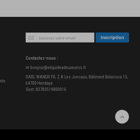
Inscription
Inscription
à
notre
newsletter
Contactez-nous :
:
✉
bonjour@eliquideadeuxeuros.fr
SARL WANDR FR, Z.A Les Joncaux, Bâtiment Bidassoa 15,
nte
64700 Hendaye
Siret: 83783519800016