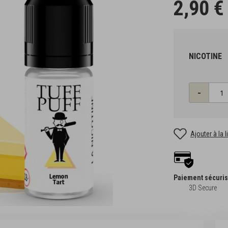
2,90 €
NICOTINE
Qté
-
Ajouter à la 
Paiement sécuri
3D Secure