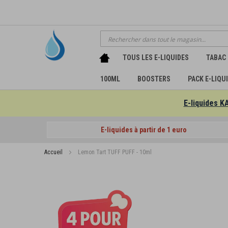
Chercher
TOUS LES E-LIQUIDES
TABAC
100ML
BOOSTERS
PACK E-LIQU
E-liquides K
E-liquides à partir de 1 euro
Accueil
Lemon Tart TUFF PUFF - 10ml
Passer
à
la
fin
de