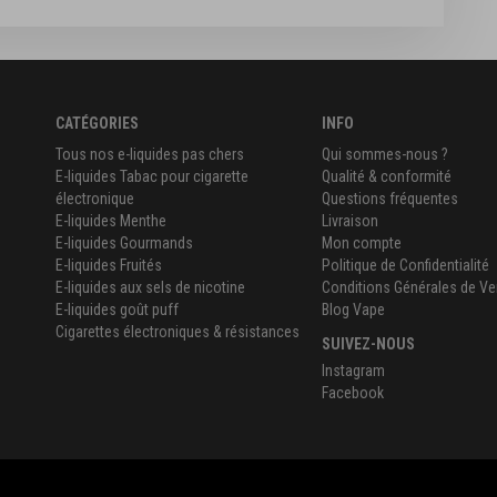
CATÉGORIES
INFO
Tous nos e-liquides pas chers
Qui sommes-nous ?
E-liquides Tabac pour cigarette
Qualité & conformité
électronique
Questions fréquentes
E-liquides Menthe
Livraison
E-liquides Gourmands
Mon compte
E-liquides Fruités
Politique de Confidentialité
E-liquides aux sels de nicotine
Conditions Générales de Ve
E-liquides goût puff
Blog Vape
Cigarettes électroniques & résistances
SUIVEZ-NOUS
Instagram
Facebook