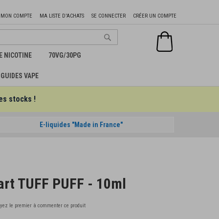
Aller
MON COMPTE
MA LISTE D'ACHATS
SE CONNECTER
CRÉER UN COMPTE
au
contenu
Mon panier
Chercher
E NICOTINE
70VG/30PG
GUIDES VAPE
es stocks !
E-liquides "Made in France"
art TUFF PUFF - 10ml
yez le premier à commenter ce produit