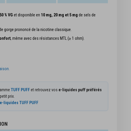
 50 % VG
et disponible en
10 mg, 20 mg et 5 mg
de sels de
t de gorge prononcé de la nicotine classique.
confort
, même avec des résistances MTL (≥ 1 ohm).
raison.
 gamme
TUFF PUFF
et retrouvez vos
e-liquides puff préférés
petit prix.
s e-liquides TUFF PUFF
ION