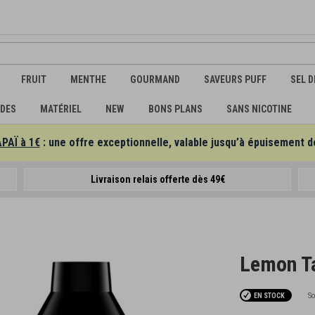
FRUIT
MENTHE
GOURMAND
SAVEURS PUFF
SEL D
IDES
MATÉRIEL
NEW
BONS PLANS
SANS NICOTINE
APAÏ à 1€
: une offre exceptionnelle, valable jusqu’à épuisement d
Livraison relais offerte dès 49€
Lemon T
So
EN STOCK