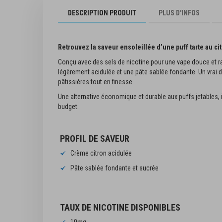
début
DESCRIPTION PRODUIT
PLUS D'INFOS
de
la
Galerie
d’images
Retrouvez la saveur ensoleillée d’une puff tarte au c
Conçu avec des sels de nicotine pour une vape douce et rap
légèrement acidulée et une pâte sablée fondante. Un vrai d
pâtissières tout en finesse.
Une alternative économique et durable aux puffs jetables, 
budget.
Pink Lemonade TUFF
PROFIL DE SAVEUR
2,90 €
Crème citron acidulée
Pâte sablée fondante et sucrée
A
TAUX DE NICOTINE DISPONIBLES