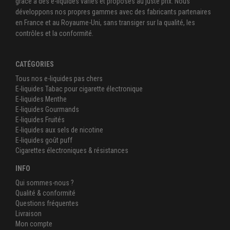
grâce à des e-liquides variés et proposés au juste prix. Nous
développons nos propres gammes avec des fabricants partenaires
en France et au Royaume-Uni, sans transiger sur la qualité, les
contrôles et la conformité.
CATÉGORIES
Tous nos e-liquides pas chers
E-liquides Tabac pour cigarette électronique
E-liquides Menthe
E-liquides Gourmands
E-liquides Fruités
E-liquides aux sels de nicotine
E-liquides goût puff
Cigarettes électroniques & résistances
INFO
Qui sommes-nous ?
Qualité & conformité
Questions fréquentes
Livraison
Mon compte