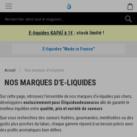
Aller
M
au
contenu
C
E-liquides KAPAÏ à 1€
: stock limité !
E-liquides "Made in France"
Accueil
Nos marques d’e-liquides
NOS MARQUES D’E-LIQUIDES
Sur cette page, retrouvez l’ensemble de nos marques d’e-liquides pas chers,
développées
exclusivement pour Eliquideadeuxeuros
afin de garantir le
meilleur équilibre entre
qualité, prix et variété de saveurs
.
Que vous recherchiez des saveurs fruitées, gourmandes, mentholées ou des
goûts plus proches du tabac, chaque gamme répond à un besoin précis avec
des profils aromatiques bien définis.