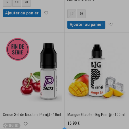
5
10
20
Ajouter à la liste d'achats
Ajouter au panier
10
20
Ajouter à
Ajouter au panier
Cerise Sel de Nicotine Prim@ - 10ml
Mangue Glacée - Big Prim@ - 100ml
16,90 €
Ajouter à la liste d'achats
ÉPUISÉ