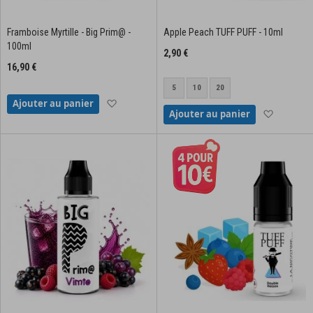
Framboise Myrtille - Big Prim@ -
Apple Peach TUFF PUFF - 10ml
100ml
2,90 €
16,90 €
5
10
20
Ajouter à la liste d'achats
Ajouter au panier
Ajouter à
Ajouter au panier