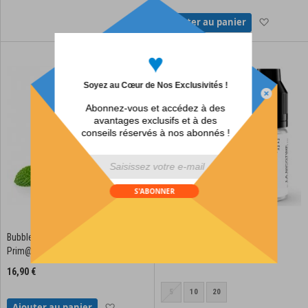
Ajouter à
Ajouter au panier
♥
Soyez au Cœur de Nos Exclusivités !
Abonnez-vous et accédez à des
avantages exclusifs et à des
conseils réservés à nos abonnés !
div id="mp-popup-template5">
S'ABONNER
Bubblegum Menthe Verte - Big
Spearmint TUFF PUFF - 10ml
Prim@ - 100ml
2,90 €
16,90 €
5
10
20
Ajouter à la liste d'achats
Ajouter au panier