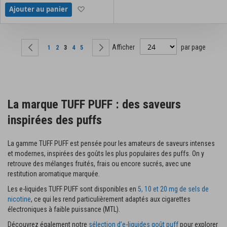
Ajouter à la liste d'achats
Ajouter au panier
Page
Afficher
par page
Page
Précédent
Page
Page
Vous lisez actuellement la page
Page
Page
Page
Suivant
1
2
3
4
5
La marque TUFF PUFF : des saveurs
inspirées des puffs
La gamme TUFF PUFF est pensée pour les amateurs de saveurs intenses
et modernes, inspirées des goûts les plus populaires des puffs. On y
retrouve des mélanges fruités, frais ou encore sucrés, avec une
restitution aromatique marquée.
Les e-liquides TUFF PUFF sont disponibles en
5, 10 et 20 mg de sels de
nicotine
, ce qui les rend particulièrement adaptés aux cigarettes
électroniques à faible puissance (MTL).
Découvrez également notre
sélection d’e-liquides goût puff
pour explorer