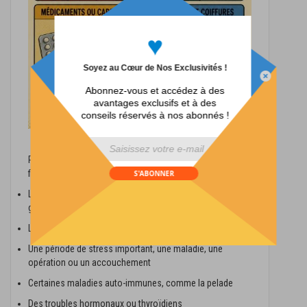
♥
Soyez au Cœur de Nos Exclusivités !
Abonnez-vous et accédez à des
avantages exclusifs et à des
conseils réservés à nos abonnés !
div id="mp-popup-template5">
Parmi les causes et facteurs fréquemment rencontrés
figurent notamment :
S'ABONNER
L’alopécie androgénétique, principalement liée à la
génétique et aux hormones
Le vieillissement naturel
Une période de stress important, une maladie, une
opération ou un accouchement
Certaines maladies auto-immunes, comme la pelade
Des troubles hormonaux ou thyroïdiens