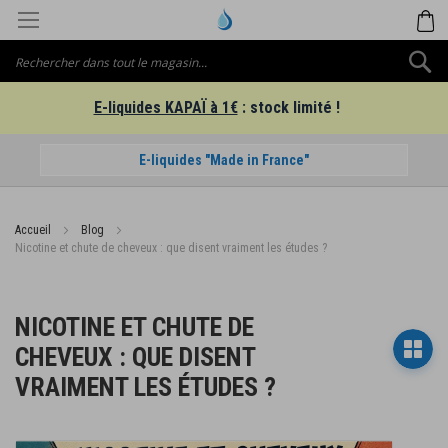
Aller
M
au
contenu
C
E-liquides KAPAÏ à 1€
: stock limité !
E-liquides "Made in France"
Accueil
Blog
Nicotine et chute de cheveux : que disent vraiment les études ?
NICOTINE ET CHUTE DE
CHEVEUX : QUE DISENT
VRAIMENT LES ÉTUDES ?