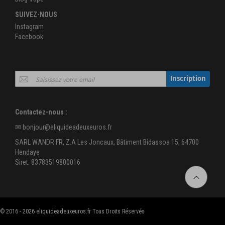
SUIVEZ-NOUS
Instagram
Facebook
Inscription
Inscription
à
notre
newsletter
Contactez-nous :
:
✉
bonjour@eliquideadeuxeuros.fr
SARL WANDR FR, Z.A Les Joncaux, Bâtiment Bidassoa 15, 64700
Hendaye
Siret: 83783519800016
© 2016 - 2026 eliquideadeuxeuros.fr Tous Droits Réservés