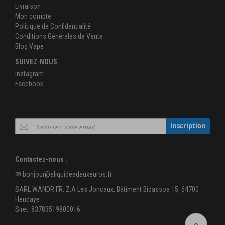
Livraison
Mon compte
Politique de Confidentialité
Conditions Générales de Vente
Blog Vape
SUIVEZ-NOUS
Instagram
Facebook
Inscription
Inscription
à
notre
newsletter
Contactez-nous :
:
✉
bonjour@eliquideadeuxeuros.fr
SARL WANDR FR, Z.A Les Joncaux, Bâtiment Bidassoa 15, 64700
Hendaye
Siret: 83783519800016