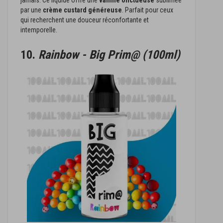
jamais. Ce liquide offre une
vanille onctueuse
sublimée
par une
crème custard généreuse
. Parfait pour ceux
qui recherchent une douceur réconfortante et
intemporelle.
10.
Rainbow - Big Prim@ (100ml)