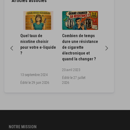
Articles associés
sur les
Quel taux de
Combien de temps
Puff vs cigaret
nicotine choisir
dure une résistance
électronique ?
, choix
pour votre e-liquide
de cigarette
Différences,
?
électronique et
dangers et
quand la changer ?
alternatives
020
20 avril 2023
13 septembre 2024
23 février 2023
r
Édité le
27 juillet
Édité le
29 juin 2026
2026
Édité le
24 juin 20
NOTRE MISSION