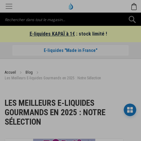
Aller
M
au
contenu
C
E-liquides KAPAÏ à 1€
: stock limité !
E-liquides "Made in France"
Accueil
Blog
Les Meilleurs E-liquides Gourmands en 2025 : Notre Sélection
LES MEILLEURS E-LIQUIDES
GOURMANDS EN 2025 : NOTRE
SÉLECTION