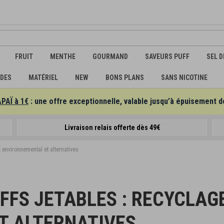
FRUIT
MENTHE
GOURMAND
SAVEURS PUFF
SEL D
IDES
MATÉRIEL
NEW
BONS PLANS
SANS NICOTINE
APAÏ à 1€
: une offre exceptionnelle, valable jusqu’à épuisement d
Livraison relais offerte dès 49€
t environnemental et alternatives
FFS JETABLES : RECYCLAG
T ALTERNATIVES