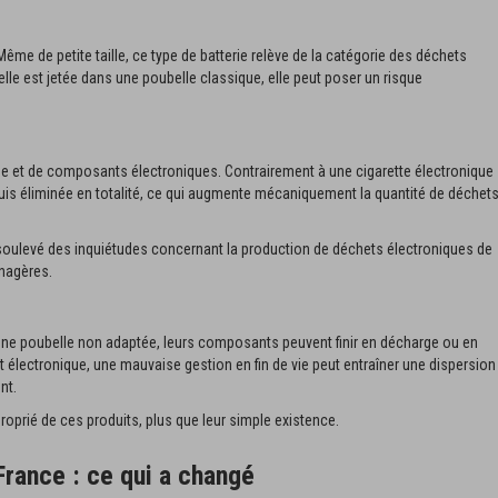
Même de petite taille, ce type de batterie relève de la catégorie des déchets
lle est jetée dans une poubelle classique, elle peut poser un risque
ue et de composants électroniques. Contrairement à une cigarette électronique
 puis éliminée en totalité, ce qui augmente mécaniquement la quantité de déchet
 a soulevé des inquiétudes concernant la production de déchets électroniques de
énagères.
 une poubelle non adaptée, leurs composants peuvent finir en décharge ou en
 électronique, une mauvaise gestion en fin de vie peut entraîner une dispersion
nt.
proprié de ces produits, plus que leur simple existence.
France : ce qui a changé