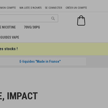
Aller
MON COMPTE
MA LISTE D'ACHATS
SE CONNECTER
CRÉER UN COMPTE
au
contenu
Mon panier
Chercher
E NICOTINE
70VG/30PG
GUIDES VAPE
es stocks !
E-liquides "Made in France"
E, IMPACT