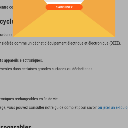
 entre ces deux formats,
voir l’article
.
S'ABONNER
cycler ?
es ordures ménagères classiques.
 considérée comme un déchet d’équipement électrique et électronique (DEEE).
ts appareils électroniques.
ésentes dans certaines grandes surfaces ou déchetteries.
oniques rechargeables en fin de vie.
potage, vous pouvez consulter notre guide complet pour savoir
où jeter un e-liquid
esponsables