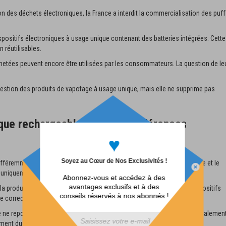
 des déchets électroniques, la France a interdit la commercialisation des puf
dispositifs électroniques à usage unique contenant des batteries intégrées. Cette
 réutilisables.
achetées peuvent encore être utilisées par les consommateurs. La question de le
gestion des produits de vapotage à usage unique, mais elle ne supprime pas
ique rechargeable : quelles différences
♥
Soyez au Cœur de Nos Exclusivités !
féremment des puffs jetables. Elles permettent de conserver la batterie et le
 uniquement le e-liquide ou la résistance lorsque cela est nécessaire.
Abonnez-vous et accédez à des
avantages exclusifs et à des
 la production d’appareils complets à usage unique. Toutefois, ces dispositifs
conseils réservés à nos abonnés !
e correctement entretenus et recyclés en fin de vie.
le ne repose donc pas uniquement sur des critères écologiques, mais égalemen
ement du matériel.
div id="mp-popup-template5">