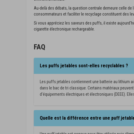
Au-delà des débats, la question centrale demeure celle de
consommateurs et faciliter le recyclage constituent des lev
Si vous appréciez les saveurs des puffs, il existe aujourd'
cigarette électronique rechargeable.
FAQ
Les puffs jetables sont-elles recyclables ?
Les puffs jetables contiennent une batterie au lithium 
dans le bac de tri classique. Certains matériaux peuvent
d’équipements électriques et électroniques (DEEE). Elle
Quelle est la différence entre une puff jetab
Une puff jetable est conçue pour être utilisée puis élimi