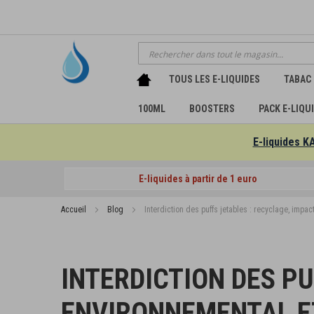
Chercher
TOUS LES E-LIQUIDES
TABAC
100ML
BOOSTERS
PACK E-LIQU
E-liquides K
E-liquides à partir de 1 euro
Accueil
Blog
Interdiction des puffs jetables : recyclage, impac
INTERDICTION DES PU
ENVIRONNEMENTAL E