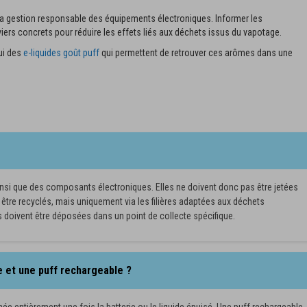
 la gestion responsable des équipements électroniques. Informer les
iers concrets pour réduire les effets liés aux déchets issus du vapotage.
hui des
e-liquides goût puff
qui permettent de retrouver ces arômes dans une
ainsi que des composants électroniques. Elles ne doivent donc pas être jetées
 être recyclés, mais uniquement via les filières adaptées aux déchets
s doivent être déposées dans un point de collecte spécifique.
le et une puff rechargeable ?
née entièrement une fois la batterie ou le liquide épuisé. Une puff rechargeable