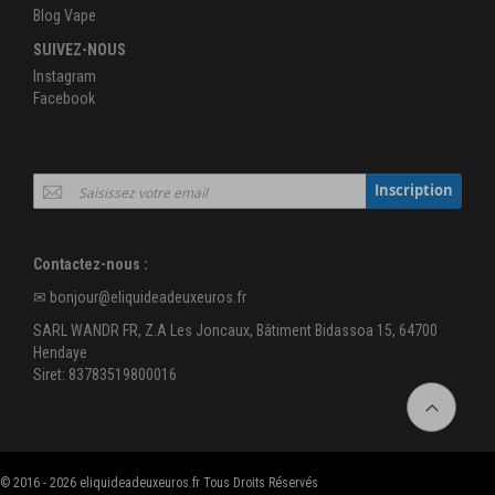
Blog Vape
SUIVEZ-NOUS
Instagram
Facebook
Inscription
Inscription
à
notre
newsletter
Contactez-nous :
:
✉
bonjour@eliquideadeuxeuros.fr
SARL WANDR FR, Z.A Les Joncaux, Bâtiment Bidassoa 15, 64700
Hendaye
Siret: 83783519800016
© 2016 - 2026 eliquideadeuxeuros.fr Tous Droits Réservés