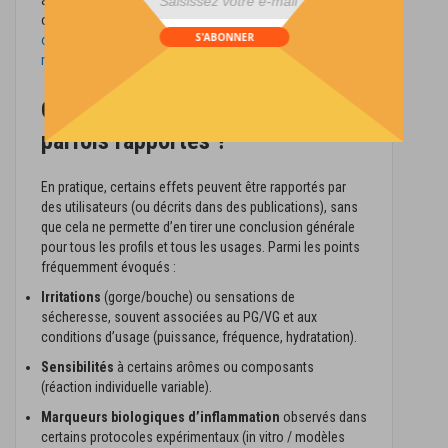
à des réponses inflammatoires/cytotoxiques sur cellules
div id="mp-popup-template5">
ou macrophages. Par exemple :
Pro-inflammatory effects
S'ABONNER
of e-cigarette vapour condensate on human alveolar
macrophages (Thorax, 2018)
.
Quels effets indésirables sont
parfois rapportés ?
En pratique, certains effets peuvent être rapportés par
des utilisateurs (ou décrits dans des publications), sans
que cela ne permette d’en tirer une conclusion générale
pour tous les profils et tous les usages. Parmi les points
fréquemment évoqués :
Irritations
(gorge/bouche) ou sensations de
sécheresse, souvent associées au PG/VG et aux
conditions d’usage (puissance, fréquence, hydratation).
Sensibilités
à certains arômes ou composants
(réaction individuelle variable).
Marqueurs biologiques d’inflammation
observés dans
certains protocoles expérimentaux (in vitro / modèles