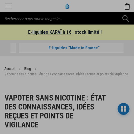
Aller
M
au
contenu
C
E-liquides KAPAÏ à 1€
: stock limité !
E-liquides "Made in France"
Accueil
Blog
Vapoter sans nicotine : état des connaissances, idées reçues et points de vigilance
VAPOTER SANS NICOTINE : ÉTAT
DES CONNAISSANCES, IDÉES
REÇUES ET POINTS DE
VIGILANCE