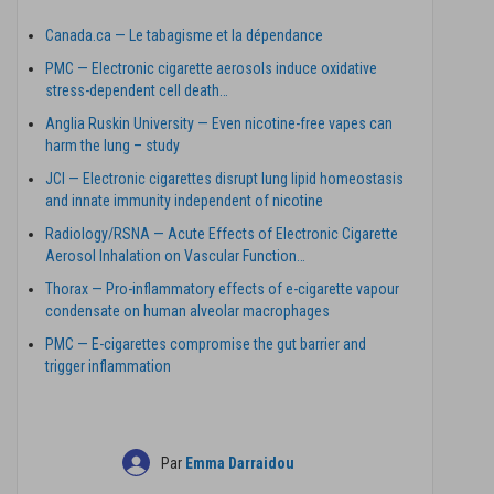
Canada.ca — Le tabagisme et la dépendance
PMC — Electronic cigarette aerosols induce oxidative
stress-dependent cell death…
Anglia Ruskin University — Even nicotine-free vapes can
harm the lung – study
JCI — Electronic cigarettes disrupt lung lipid homeostasis
and innate immunity independent of nicotine
Radiology/RSNA — Acute Effects of Electronic Cigarette
Aerosol Inhalation on Vascular Function…
Thorax — Pro-inflammatory effects of e-cigarette vapour
condensate on human alveolar macrophages
PMC — E-cigarettes compromise the gut barrier and
trigger inflammation
Par
Emma Darraidou