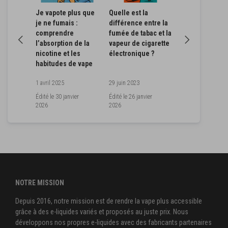
sur les
Je vapote plus que
Quelle est la
Quand et com
je ne fumais :
différence entre la
réduire le taux
, choix
comprendre
fumée de tabac et la
nicotine de so
l’absorption de la
vapeur de cigarette
liquide ?
nicotine et les
électronique ?
habitudes de vape
020
1 avril 2025
29 juin 2023
15 décembre 2022
r
Édité le
30 janvier
Édité le
26 janvier
2026
2026
Édité le
25 juin 20
NOTRE MISSION
Depuis 2016, notre mission est de rendre la vape plus accessible
grâce à des e-liquides variés et proposés au juste prix. Nous
développons nos propres e-liquides avec des fabricants partenaires