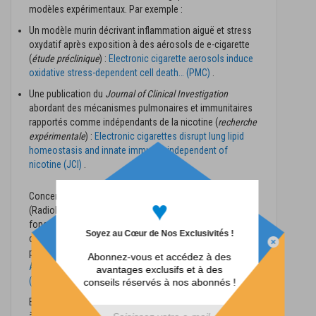
modèles expérimentaux. Par exemple :
Un modèle murin décrivant inflammation aiguë et stress
oxydatif après exposition à des aérosols de e-cigarette
(
étude préclinique
) :
Electronic cigarette aerosols induce
oxidative stress-dependent cell death… (PMC)
.
Une publication du
Journal of Clinical Investigation
abordant des mécanismes pulmonaires et immunitaires
rapportés comme indépendants de la nicotine (
recherche
expérimentale
) :
Electronic cigarettes disrupt lung lipid
homeostasis and innate immunity independent of
nicotine (JCI)
.
Concernant la dimension cardiovasculaire, une étude
♥
(Radiology, 2019) a évalué des effets aigus sur la
fonction vasculaire après inhalation d’aérosol de
Soyez au Cœur de Nos Exclusivités !
cigarette électronique, y compris sans nicotine, dans un
protocole contrôlé :
Acute Effects of Electronic Cigarette
Abonnez-vous et accédez à des
Aerosol Inhalation on Vascular Function…
avantages exclusifs et à des
(Radiology/RSNA)
.
conseils réservés à nos abonnés !
Enfin, certaines publications en laboratoire s’intéressent